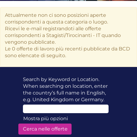
Attualmente non ci sono posizioni aperte
corrispondenti a questa categoria o luogo.
Ricevi le e-mail registrandoti alle offerte
corrispondenti a Stagisti/Tirocinanti - IT quando
vengono pubblicate.
Le 0 offerte di lavoro più recenti pubblicate da BCD
sono elencate di seguito.
Search by Keyword or Location.
When searching on location, enter
the country’s full name in English,
e.g. United Kingdom or Germany.
Mostra più opzioni