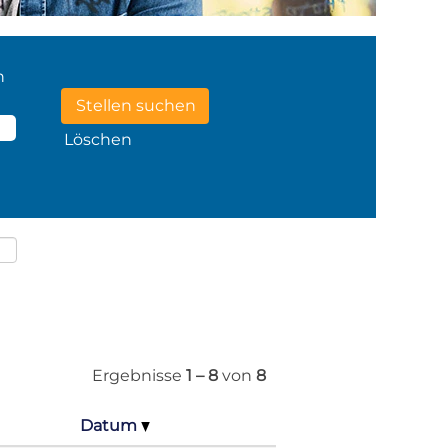
n
Löschen
Ergebnisse
1 – 8
von
8
Datum