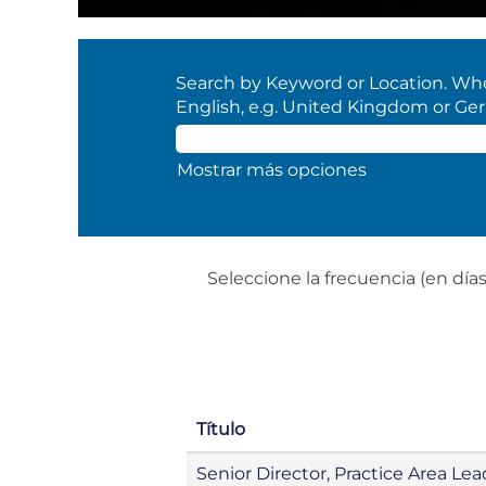
Search by Keyword or Location. When
English, e.g. United Kingdom or Ge
Mostrar más opciones
Seleccione la frecuencia (en días)
Título
Senior Director, Practice Area Lea