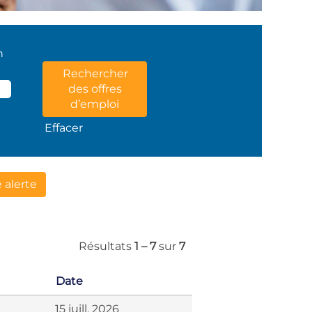
n
Effacer
 alerte
Résultats
1 – 7
sur
7
Date
15 juill. 2026