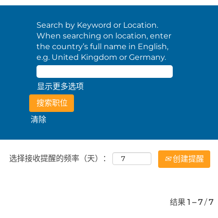
Search by Keyword or Location.
When searching on location, enter
the country’s full name in English,
e.g. United Kingdom or Germany.
显示更多选项
清除
选择接收提醒的频率（天）：
创建提醒
结果
1 – 7
/
7